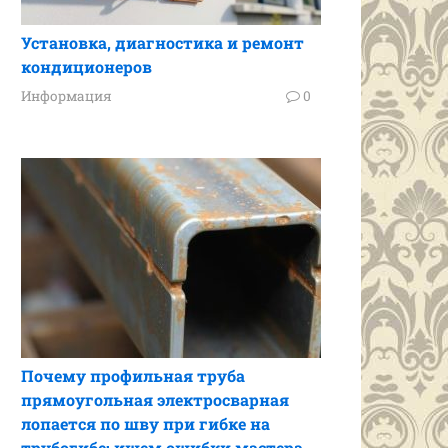
Установка, диагностика и ремонт
кондиционеров
Информация
0
Почему профильная труба
прямоугольная электросварная
лопается по шву при гибке на
трубогибе: ищем ошибки мастера