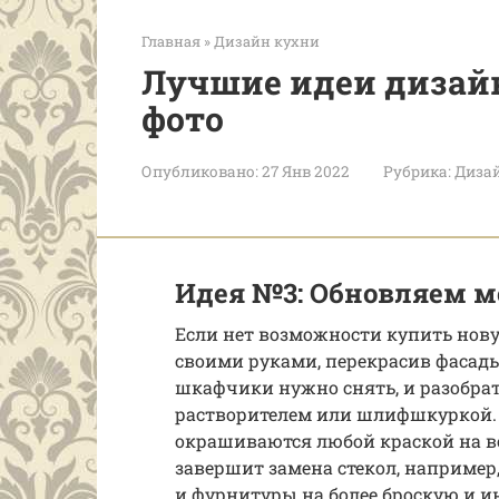
Главная
»
Дизайн кухни
Лучшие идеи дизайн
фото
Опубликовано:
27 Янв 2022
Рубрика:
Диза
Идея №3: Обновляем 
Если нет возможности купить нову
своими руками, перекрасив фасады
шкафчики нужно снять, и разобрат
растворителем или шлифшкуркой. 
окрашиваются любой краской на в
завершит замена стекол, например
и фурнитуры на более броскую и и