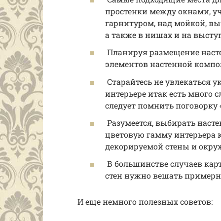
простенки между окнами, у
гарнитуром, над мойкой, в
а также в нишах и на высту
Планируя размещение наст
элементов настенной компо
Старайтесь не увлекаться ук
интерьере итак есть много 
следует помнить поговорку 
Разумеется, выбирать насте
цветовую гамму интерьера 
декорируемой стены и окру
В большинстве случаев карт
стен нужно вешать примерно
И еще немного полезных советов: