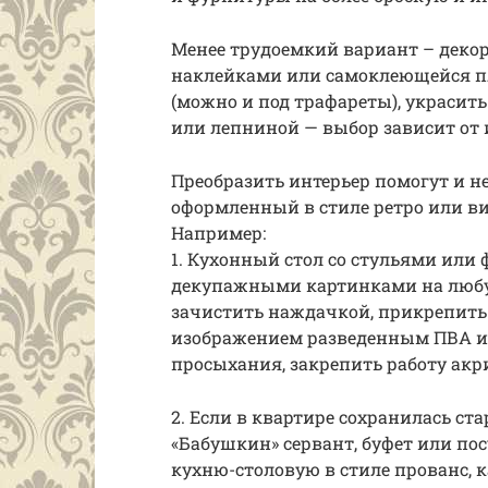
Менее трудоемкий вариант – деко
наклейками или самоклеющейся п
(можно и под трафареты), украси
или лепниной — выбор зависит от 
Преобразить интерьер помогут и н
оформленный в стиле ретро или в
Например:
1. Кухонный стол со стульями ил
декупажными картинками на любую
зачистить наждачкой, прикрепить
изображением разведенным ПВА и 
просыхания, закрепить работу ак
2. Если в квартире сохранилась ст
«Бабушкин» сервант, буфет или п
кухню-столовую в стиле прованс, к