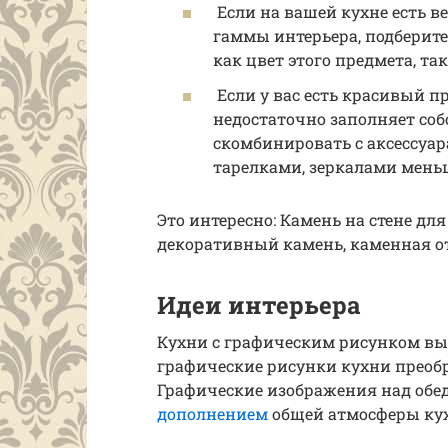
Если на вашей кухне есть 
гаммы интерьера, подберите
как цвет этого предмета, та
Если у вас есть красивый пр
недостаточно заполняет соб
скомбинировать с аксессуа
тарелками, зеркалами мень
Это интересно: Камень на стене дл
декоративный камень, каменная о
Идеи интерьера
Кухни с графическим рисунком выг
графические рисунки кухни преобр
Графические изображения над обе
дополнением
общей атмосферы ку