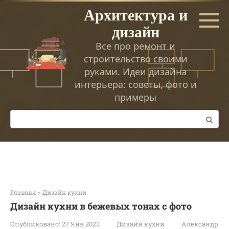
Перейти
Архитектура и
к
дизайн
контенту
Все про ремонт и
строительство своими
руками. Идеи дизайна
интерьера: советы, фото и
примеры
Поиск:
Главная
»
Дизайн кухни
Дизайн кухни в бежевых тонах с фото
Опубликовано:
27 Янв 2022
Дизайн кухни
Александр