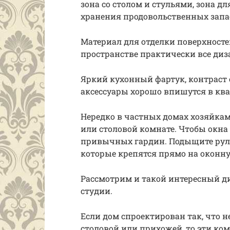
зона со столом и стульями, зона д
хранения продовольственных запа
Материал для отделки поверхност
пространстве практически все диз
Яркий кухонный фартук, контраст
аксессуары хорошо впишутся в кв
Нередко в частных домах хозяйкам
или столовой комнате. Чтобы окна
привычных гардин. Подыщите руло
которые крепятся прямо на оконн
Рассмотрим и такой интересный ди
студии.
Если дом спроектирован так, что н
столовой или прихожей, то эти ко