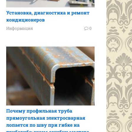
Установка, диагностика и ремонт
кондиционеров
Информация
0
Почему профильная труба
прямоугольная электросварная
лопается по шву при гибке на
трубогибе: ищем ошибки мастера