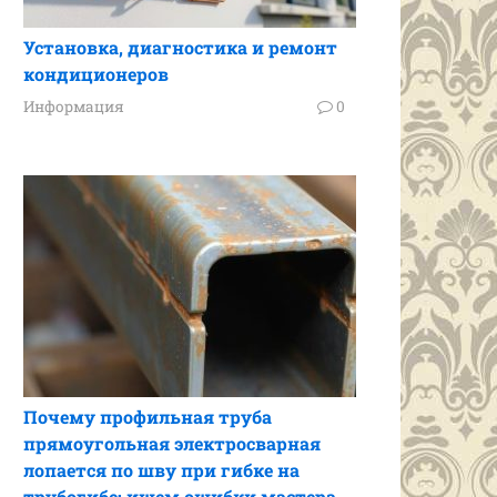
Установка, диагностика и ремонт
кондиционеров
Информация
0
Почему профильная труба
прямоугольная электросварная
лопается по шву при гибке на
трубогибе: ищем ошибки мастера