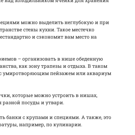
ше над холодильником ячейки для хранения
специями можно выделить неглубокую и при
транстве стены кухни. Такое местечко
нестандартно и сэкономит вам место на
иемов – организовать в нише обеденную
ранства, как зону трапезы и отдыха. В таком
ы с умиротворяющим пейзажем или аквариум
ки, которые можно устроить в нишах,
я разной посуды и утвари.
ть банки с крупами и специями. А также, это
ратуры, например, по кулинарии.