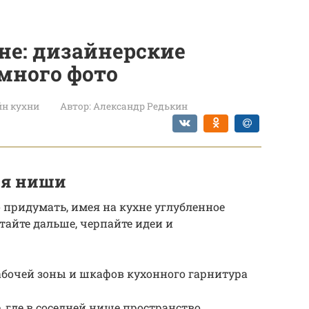
не: дизайнерские
много фото
йн кухни
Автор:
Александр Редькин
ия ниши
 придумать, имея на кухне углубленное
тайте дальше, черпайте идеи и
абочей зоны и шкафов кухонного гарнитура
 где в соседней нише пространство