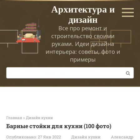
Перейти
Архитектура и
к
дизайн
контенту
Все про ремонт и
строительство своими
руками. Идеи дизайна
интерьера: советы, фото и
примеры
Поиск:
Главная
»
Дизайн кухни
Барные стойки для кухни (100 фото)
Опубликовано:
27 Янв 2022
Дизайн кухни
Александр