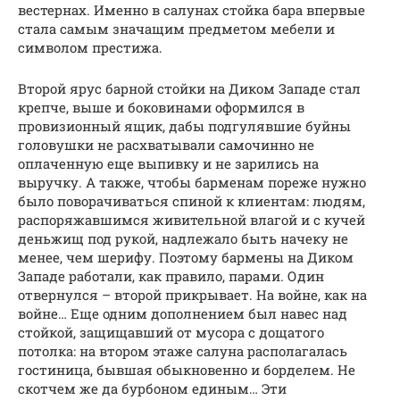
вестернах. Именно в салунах стойка бара впервые
стала самым значащим предметом мебели и
символом престижа.
Второй ярус барной стойки на Диком Западе стал
крепче, выше и боковинами оформился в
провизионный ящик, дабы подгулявшие буйны
головушки не расхватывали самочинно не
оплаченную еще выпивку и не зарились на
выручку. А также, чтобы барменам пореже нужно
было поворачиваться спиной к клиентам: людям,
распоряжавшимся живительной влагой и с кучей
деньжищ под рукой, надлежало быть начеку не
менее, чем шерифу. Поэтому бармены на Диком
Западе работали, как правило, парами. Один
отвернулся – второй прикрывает. На войне, как на
войне… Еще одним дополнением был навес над
стойкой, защищавший от мусора с дощатого
потолка: на втором этаже салуна располагалась
гостиница, бывшая обыкновенно и борделем. Не
скотчем же да бурбоном единым… Эти