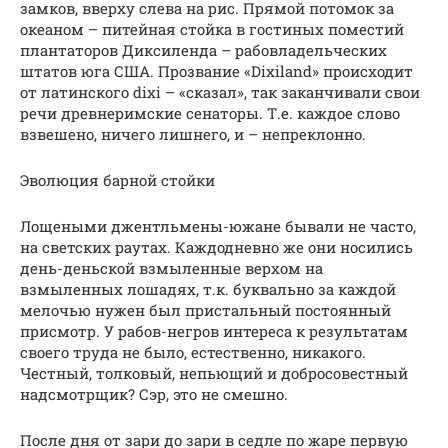
замков, вверху слева на рис. Прямой потомок за
океаном – питейная стойка в гостиных поместий
плантаторов Диксиленда – рабовладельческих
штатов юга США. Прозвание «Dixiland» происходит
от латинского dixi – «сказал», так заканчивали свои
речи древнеримские сенаторы. Т.е. каждое слово
взвешено, ничего лишнего, и – непреклонно.
Эволюция барной стойки
Лощеными джентльмены-южане бывали не часто,
на светских раутах. Каждодневно же они носились
день-деньской взмыленные верхом на
взмыленных лошадях, т.к. буквально за каждой
мелочью нужен был пристальный постоянный
присмотр. У рабов-негров интереса к результатам
своего труда не было, естественно, никакого.
Честный, толковый, непьющий и добросовестный
надсмотрщик? Сэр, это не смешно.
После дня от зари до зари в седле по жаре первую