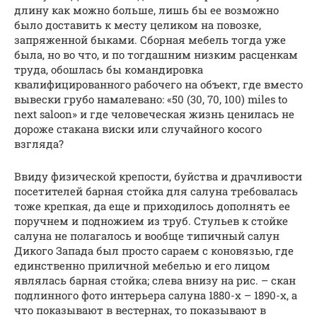
длину как можно больше, лишь бы ее возможно
было доставить к месту целиком на повозке,
запряженной быками. Сборная мебель тогда уже
была, но во что, и по тогдашним низким расценкам
труда, обошлась бы командировка
квалифицированного рабочего на объект, где вместо
вывески грубо намалевано: «50 (30, 70, 100) miles to
next saloon» и где человеческая жизнь ценилась не
дороже стакана виски или случайного косого
взгляда?
Ввиду физической крепости, буйства и драчливости
посетителей барная стойка для салуна требовалась
тоже крепкая, да еще и приходилось дополнять ее
поручнем и подножием из труб. Стульев к стойке
салуна не полагалось и вообще типичный салун
Дикого Запада был просто сараем с коновязью, где
единственно приличной мебелью и его лицом
являлась барная стойка; слева внизу на рис. – скан
подлинного фото интерьера салуна 1880-х – 1890-х, а
что показывают в вестернах, то показывают в