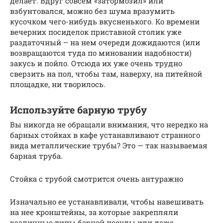
делает. Вдруг совсем «затормозил» или
взбунтовался, можно без шума вразумить
кусочком чего-нибудь вкусненького. Ко времени
вечерних посиделок приставной столик уже
раздаточный – на нем очереди дожидаются (или
возвращаются туда по миновании надобности)
закусь и пойло. Отсюда их уже очень трудно
сверзить на пол, чтобы там, наверху, на питейной
площадке, ни творилось.
Используйте барную трубу
Вы никогда не обращали внимания, что нередко на
барных стойках в кафе устанавливают странного
вида металлические трубы? Это — так называемая
барная труба.
Стойка с трубой смотрится очень антуражно
Изначально ее устанавливали, чтобы навешивать
на нее кронштейны, за которые закрепляли
различные типы барной посуды или даже