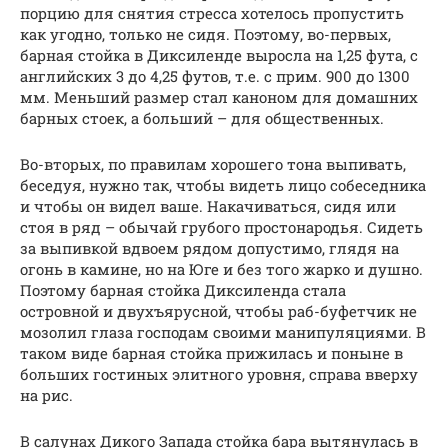
порцию для снятия стресса хотелось пропустить
как угодно, только не сидя. Поэтому, во-первых,
барная стойка в Диксиленде выросла на 1,25 фута, с
английских 3 до 4,25 футов, т.е. с прим. 900 до 1300
мм. Меньший размер стал каноном для домашних
барных стоек, а больший – для общественных.
Во-вторых, по правилам хорошего тона выпивать,
беседуя, нужно так, чтобы видеть лицо собеседника
и чтобы он видел ваше. Накачиваться, сидя или
стоя в ряд – обычай грубого простонародья. Сидеть
за выпивкой вдвоем рядом допустимо, глядя на
огонь в камине, но на Юге и без того жарко и душно.
Поэтому барная стойка Диксиленда стала
островной и двухъярусной, чтобы раб-буфетчик не
мозолил глаза господам своими манипуляциями. В
таком виде барная стойка прижилась и поныне в
больших гостиных элитного уровня, справа вверху
на рис.
В салунах Дикого Запада стойка бара вытянулась в