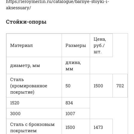
https://leroymerlin.ru/catalogue/barnye-stoyki-i-
aksessuary/
Стойки-опоры
Цена,
Материал
Размеры
руб./
шт.
длина,
диаметр, мм
мм
Сталь
(хромированное
50
1500
702
покрытие)
1520
834
3000
1007
Сталь с бронзовым
1500
1473
покрытием