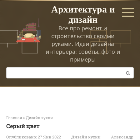
Перейти
Архитектура и
к
дизайн
контенту
Все про ремонт и
строительство своими
руками. Идеи дизайна
интерьера: советы, фото и
примеры
Поиск:
Главная
»
Дизайн кухни
Серый цвет
Опубликовано:
27 Янв 2022
Дизайн кухни
Александр