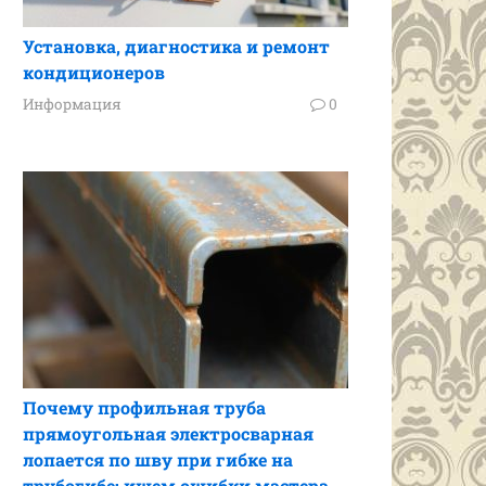
Установка, диагностика и ремонт
кондиционеров
Информация
0
Почему профильная труба
прямоугольная электросварная
лопается по шву при гибке на
трубогибе: ищем ошибки мастера