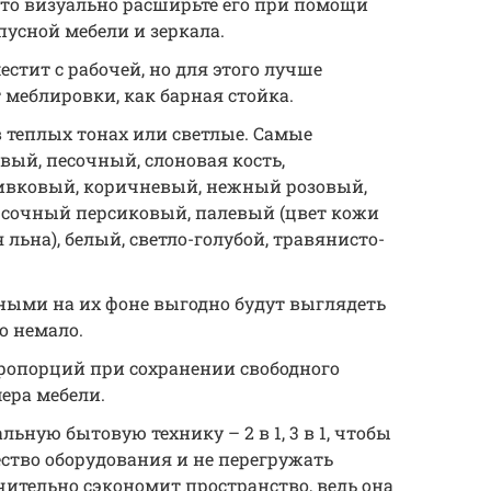
 то визуально расширьте его при помощи
рпусной мебели и зеркала.
стит с рабочей, но для этого лучше
 меблировки, как барная стойка.
в теплых тонах или светлые. Самые
вый, песочный, слоновая кость,
ивковый, коричневый, нежный розовый,
сочный персиковый, палевый (цвет кожи
льна), белый, светло-голубой, травянисто-
ными на их фоне выгодно будут выглядеть
о немало.
опорций при сохранении свободного
ера мебели.
ную бытовую технику – 2 в 1, 3 в 1, чтобы
ство оборудования и не перегружать
чительно сэкономит пространство, ведь она