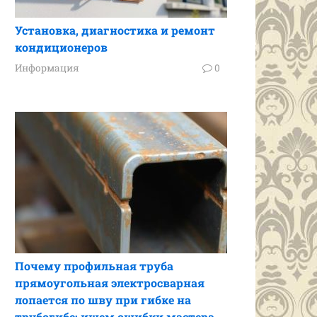
Установка, диагностика и ремонт
кондиционеров
Информация
0
Почему профильная труба
прямоугольная электросварная
лопается по шву при гибке на
трубогибе: ищем ошибки мастера