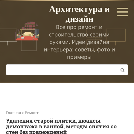
Перейти
Архитектура и
к
дизайн
контенту
Все про ремонт и
строительство своими
руками. Идеи дизайна
интерьера: советы, фото и
примеры
Поиск:
Главная
»
Ремонт
Удаления старой плитки, нюансы
демонтажа в ванной, методы снятия со
стен без повреждений