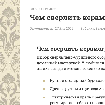
Главная
»
Ремонт
Чем сверлить керам
Опубликовано:
27 Янв 2022
Рубрика:
Ремо
Чем сверлить керамог
Выбор сверлильно-бурильного обор
домашней мастерской. У любителя 
ящике всегда имеется несколько в
Ручной столярный бур-коло
Дрель с ручным приводом и
Электрическая дрель с регу
регулировать обороты враще