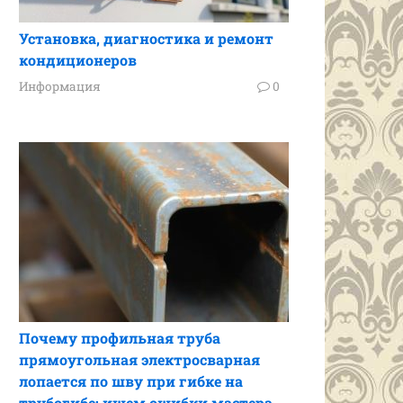
Установка, диагностика и ремонт
кондиционеров
Информация
0
Почему профильная труба
прямоугольная электросварная
лопается по шву при гибке на
трубогибе: ищем ошибки мастера