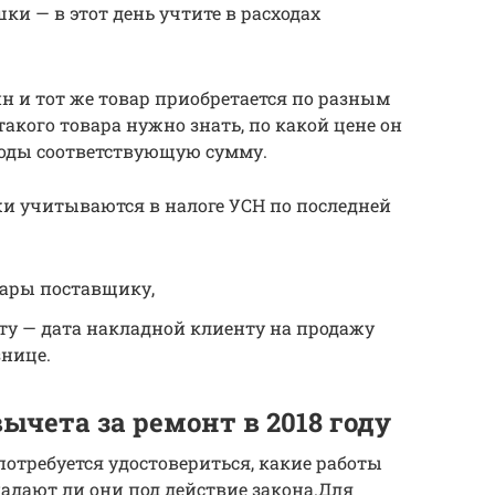
ки — в этот день учтите в расходах
ин и тот же товар приобретается по разным
такого товара нужно знать, по какой цене он
ходы соответствующую сумму.
и учитываются в налоге УСН по последней
вары поставщику,
ту — дата накладной клиенту на продажу
знице.
чета за ремонт в 2018 году
потребуется удостовериться, какие работы
адают ли они под действие закона.Для