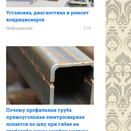
Установка, диагностика и ремонт
кондиционеров
Информация
0
Почему профильная труба
прямоугольная электросварная
лопается по шву при гибке на
трубогибе: ищем ошибки мастера