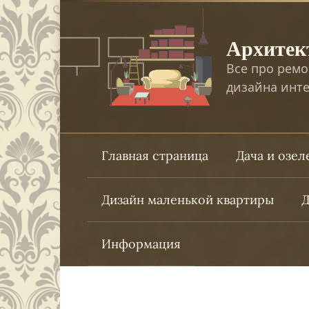
Перейти
к
Архитек
контенту
Все про ремо
дизайна инте
Главная страница
Дача и озе
Дизайн маленькой квартиры
Д
Информация