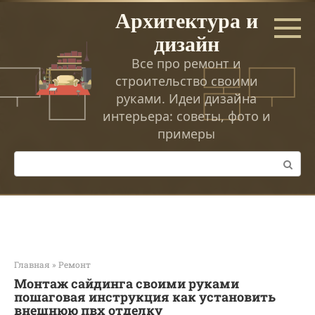
Перейти
Архитектура и
к
дизайн
контенту
Все про ремонт и
строительство своими
руками. Идеи дизайна
интерьера: советы, фото и
примеры
Поиск:
Главная
»
Ремонт
Монтаж сайдинга своими руками
пошаговая инструкция как установить
внешнюю пвх отделку