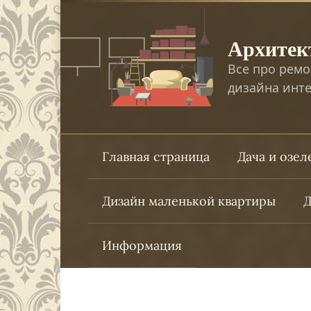
Перейти
к
Архитек
контенту
Все про ремо
дизайна инте
Главная страница
Дача и озе
Дизайн маленькой квартиры
Д
Информация