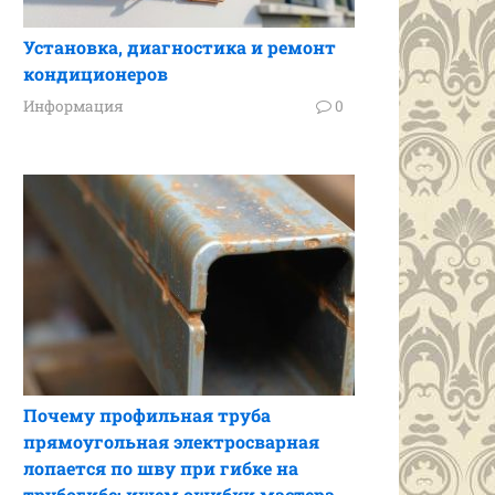
Установка, диагностика и ремонт
кондиционеров
Информация
0
Почему профильная труба
прямоугольная электросварная
лопается по шву при гибке на
трубогибе: ищем ошибки мастера