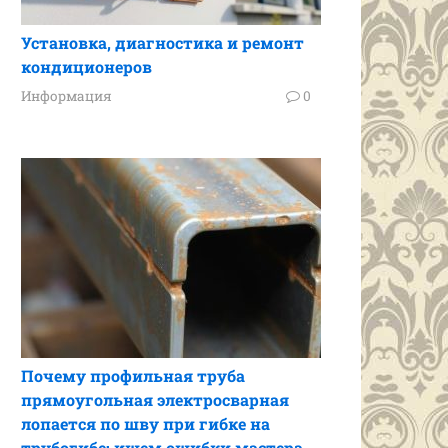
Установка, диагностика и ремонт
кондиционеров
Информация
0
Почему профильная труба
прямоугольная электросварная
лопается по шву при гибке на
трубогибе: ищем ошибки мастера