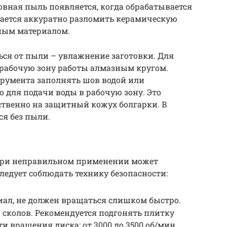
овная пыль появляется, когда обрабатывается
тается аккуратно разломить керамическую
вным материалом.
ся от пыли – увлажнение заготовки. Для
 рабочую зону работы алмазным кругом.
трумента заполнять шов водой или
о для подачи воды в рабочую зону. Это
ственно на защитный кожух болгарки. В
ся без пыли.
 при неправильном применении может
ледует соблюдать технику безопасности:
иал, не должен вращаться слишком быстро.
 сколов. Рекомендуется подгонять плитку
и вращения диска: от 3000 до 3500 об/мин.