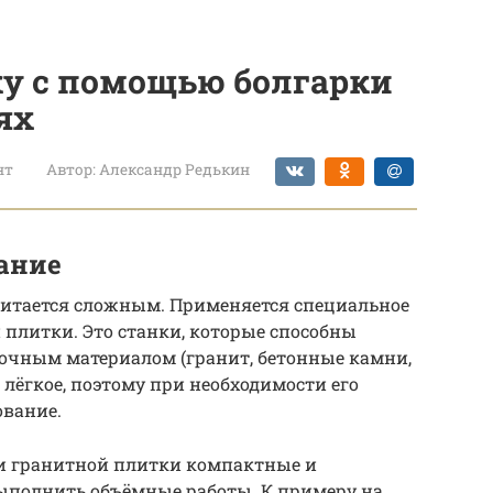
ку с помощью болгарки
ях
нт
Автор:
Александр Редькин
ание
читается сложным. Применяется специальное
 плитки. Это станки, которые способны
очным материалом (гранит, бетонные камни,
лёгкое, поэтому при необходимости его
ование.
и гранитной плитки компактные и
ыполнить объёмные работы. К примеру на