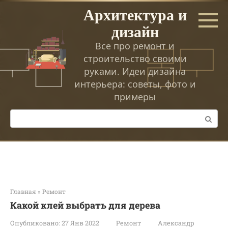
Перейти
Архитектура и
к
дизайн
контенту
Все про ремонт и
строительство своими
руками. Идеи дизайна
интерьера: советы, фото и
примеры
Поиск:
Главная
»
Ремонт
Какой клей выбрать для дерева
Опубликовано:
27 Янв 2022
Ремонт
Александр