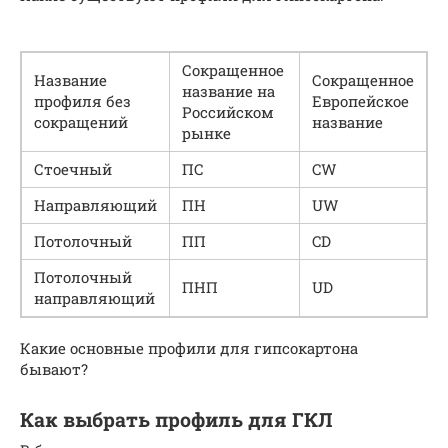
Сокращенное
Название
Сокращенное
название на
профиля без
Европейское
Российском
сокращений
название
рынке
Стоечный
ПС
CW
Направляющий
ПН
UW
Потолочный
ПП
CD
Потолочный
ПНП
UD
направляющий
Какие основные профили для гипсокартона
бывают?
Как выбрать профиль для ГКЛ