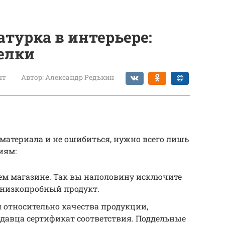
турка в интерьере:
елки
нт
Автор:
Александр Редькин
материала и не ошибиться, нужно всего лишь
иям:
шем магазине. Так вы наполовину исключите
т низкопробный продукт.
я относительно качества продукции,
одавца сертификат соответствия. Поддельные