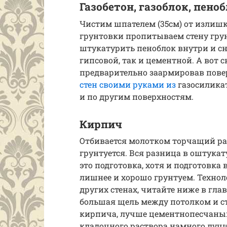
Газобетон, газоблок, пено
Чистим шпателем (35см) от излишк
грунтовки пропитываем стену гру
штукатурить пеноблок внутри и с
гипсовой, так и цементной. А вот
предварительно заармировав пове
стен своими руками из
газосиликат
и по другим поверхностям.
Кирпич
Отбивается молотком торчащий ра
грунтуется. Вся разница в оштука
это подготовка, хотя и подготовка 
лишнее и хорошо грунтуем. Технол
других стенах, читайте ниже в гла
большая щель между потолком и ст
кирпича, лучше цементнопесчаным 
кладочного раствора намного лучш