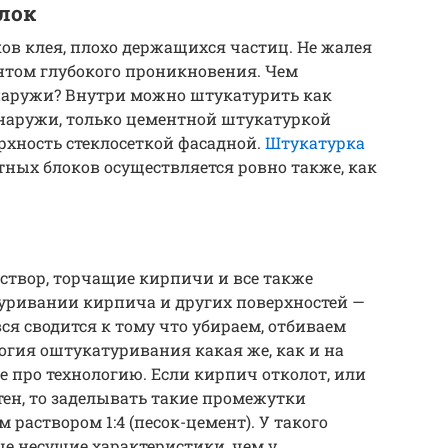
блок
ов клея, плохо держащихся частиц. Не жалея
нтом глубокого проникновения. Чем
наружи? Внутри можно штукатурить как
 снаружи, только цементной штукатуркой
рхность стеклосеткой фасадной.
Штукатурка
ных блоков осуществляется ровно также, как
створ, торчащие кирпичи и все также
туривании кирпича и других поверхностей —
вся сводится к тому что убираем, отбиваем
огия оштукатуривания какая же, как и на
ве про технологию. Если кирпич отколот, или
ен, то заделывать такие промежутки
раствором 1:4 (песок-цемент). У такого
е несущие характеристики, чем у