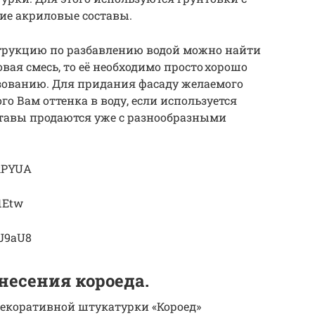
ие акриловые составы.
струкцию по разбавлению водой можно найти
овая смесь, то её необходимо просто хорошо
ьзованию. Для придания фасаду желаемого
о Вам оттенка в воду, если используется
ставы продаются уже с разнообразными
okPYUA
1Etw
tJ9aU8
несения короеда.
декоративной штукатурки «Короед»