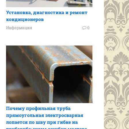
Установка, диагностика и ремонт
кондиционеров
Информация
0
Почему профильная труба
прямоугольная электросварная
лопается по шву при гибке на
трубогибе: ищем ошибки мастера