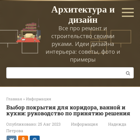
Перейти
Архитектура и
к
дизайн
контенту
Все про ремонт и
строительство своими
руками. Идеи дизайна
интерьера: советы, фото и
примеры
Поиск:
Главная
»
Информация
Выбор покрытия для коридора, ванной и
кухни: руководство по принятию решения
Опубликовано:
25 Авг 2023
Информация
Надежда
Петрова