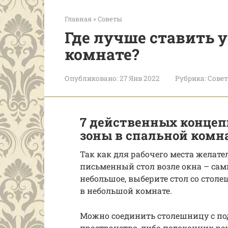
Главная
»
Советы
Где лучше ставить 
комнате?
Опубликовано:
27 Янв 2022
Рубрика:
Сове
7 действенных концеп
зоны в спальной комн
Так как для рабочего места желате
письменный стол возле окна – са
небольшое, выберите стол со столе
в небольшой комнате.
Можно соединить столешницу с по
пространство, либо подоконник р