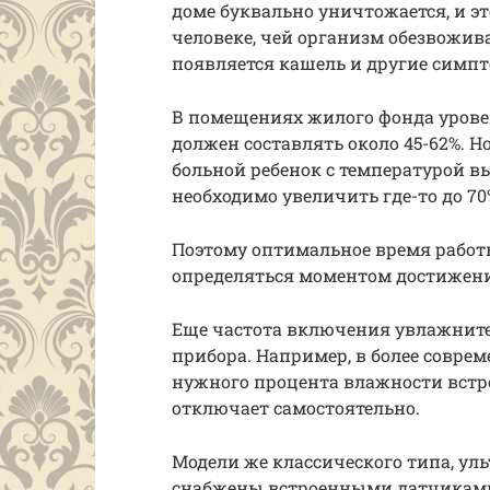
доме буквально уничтожается, и э
человеке, чей организм обезвожива
появляется кашель и другие симп
В помещениях жилого фонда уров
должен составлять около 45-62%. Н
больной ребенок с температурой 
необходимо увеличить где-то до 70
Поэтому оптимальное время работ
определяться моментом достижени
Еще частота включения увлажните
прибора. Например, в более совре
нужного процента влажности встр
отключает самостоятельно.
Модели же классического типа, ул
снабжены встроенными датчиками 