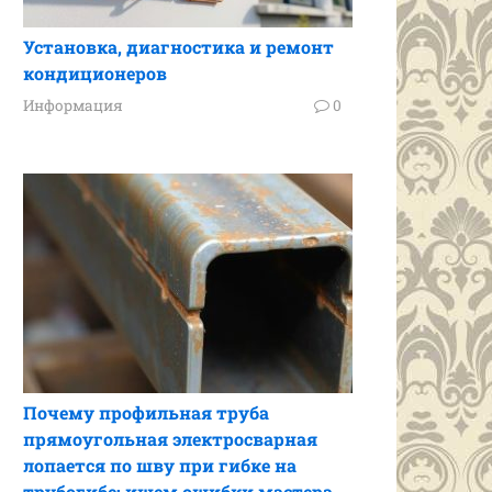
Установка, диагностика и ремонт
кондиционеров
Информация
0
Почему профильная труба
прямоугольная электросварная
лопается по шву при гибке на
трубогибе: ищем ошибки мастера