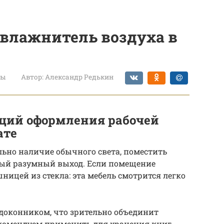
увлажнитель воздуха в
ты
Автор:
Александр Редькин
ций оформления рабочей
ате
льно наличие обычного света, поместить
мый разумный выход. Если помещение
шницей из стекла: эта мебель смотрится легко
доконником, что зрительно объединит
екомендуем применить для хранения книг,