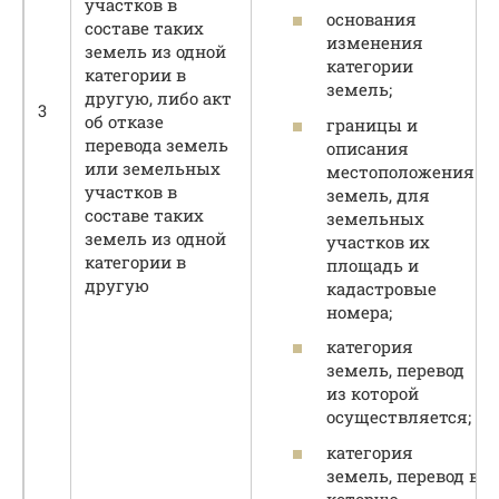
участков в
основания
составе таких
изменения
земель из одной
категории
категории в
земель;
другую, либо акт
3
об отказе
границы и
перевода земель
описания
или земельных
местоположения
участков в
земель, для
составе таких
земельных
земель из одной
участков их
категории в
площадь и
другую
кадастровые
номера;
категория
земель, перевод
из которой
осуществляется;
категория
земель, перевод в
которую