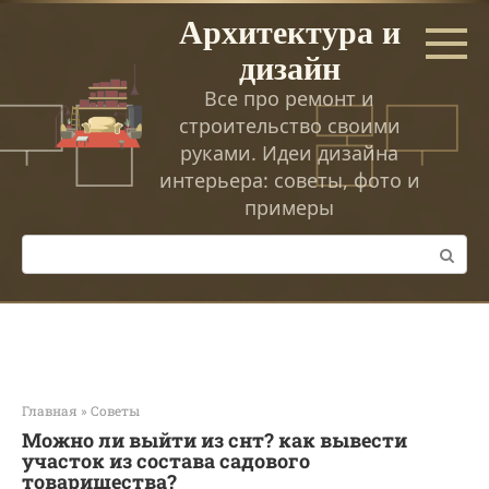
Перейти
Архитектура и
к
дизайн
контенту
Все про ремонт и
строительство своими
руками. Идеи дизайна
интерьера: советы, фото и
примеры
Поиск:
Главная
»
Советы
Можно ли выйти из снт? как вывести
участок из состава садового
товарищества?