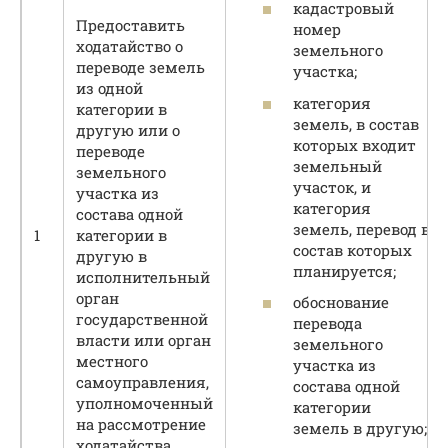
кадастровый
Предоставить
номер
ходатайство о
земельного
переводе земель
участка;
из одной
категория
категории в
земель, в состав
другую или о
которых входит
переводе
земельный
земельного
участок, и
участка из
категория
состава одной
земель, перевод в
1
категории в
состав которых
другую в
планируется;
исполнительный
орган
обоснование
государственной
перевода
власти или орган
земельного
местного
участка из
самоуправления,
состава одной
уполномоченный
категории
на рассмотрение
земель в другую;
ходатайства