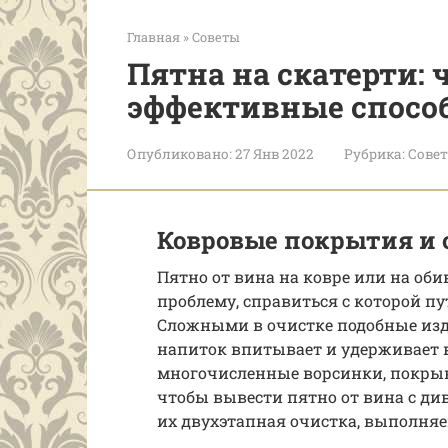
Главная
»
Советы
Пятна на скатерти: 
эффективные спосо
Опубликовано:
27 Янв 2022
Рубрика:
Сове
Ковровые покрытия и 
Пятно от вина на ковре или на об
проблему, справиться с которой п
Сложными в очистке подобные изд
напиток впитывает и удерживает в 
многочисленные ворсинки, покрыв
чтобы вывести пятно от вина с див
их двухэтапная очистка, выполняе