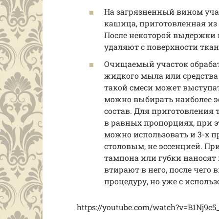
На загрязненный вином учас
кашица, приготовленная из 
После некоторой выдержки 
удаляют с поверхности тка
Очищаемый участок обрабат
жидкого мыла или средства
такой смеси может выступать
можно выбирать наиболее 
состав. Для приготовления 
в равных пропорциях, при эт
можно использовать и 3-х п
столовым, не эссенцией. П
тампона или губки наносят
втирают в него, после чего
процедуру, но уже с исполь
https://youtube.com/watch?v=B1Nj9c5