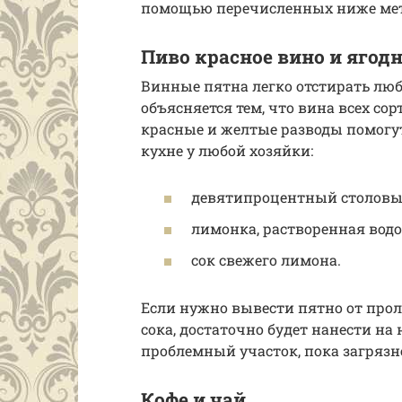
помощью перечисленных ниже мет
Пиво красное вино и ягод
Винные пятна легко отстирать лю
объясняется тем, что вина всех со
красные и желтые разводы помогут
кухне у любой хозяйки:
девятипроцентный столовый
лимонка, растворенная водо
сок свежего лимона.
Если нужно вывести пятно от прол
сока, достаточно будет нанести на
проблемный участок, пока загрязн
Кофе и чай