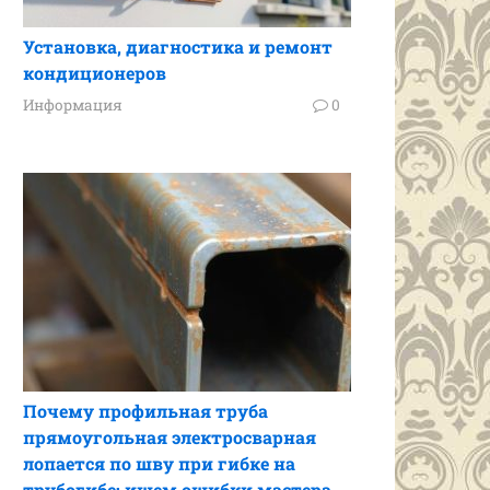
Установка, диагностика и ремонт
кондиционеров
Информация
0
Почему профильная труба
прямоугольная электросварная
лопается по шву при гибке на
трубогибе: ищем ошибки мастера