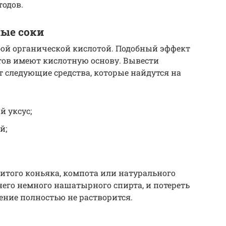
одов.
ные соки
бой органической кислотой. Подобный эффект
ртов имеют кислотную основу. Вывести
 следующие средства, которые найдутся на
 уксус;
й;
итого коньяка, компота или натурального
 него немного нашатырного спирта, и потереть
ение полностью не растворится.