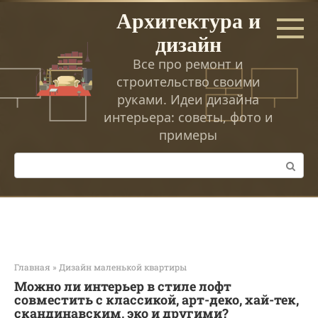
Перейти
Архитектура и
к
дизайн
контенту
Все про ремонт и
строительство своими
руками. Идеи дизайна
интерьера: советы, фото и
примеры
Поиск:
Главная
»
Дизайн маленькой квартиры
Можно ли интерьер в стиле лофт
совместить с классикой, арт-деко, хай-тек,
скандинавским, эко и другими?