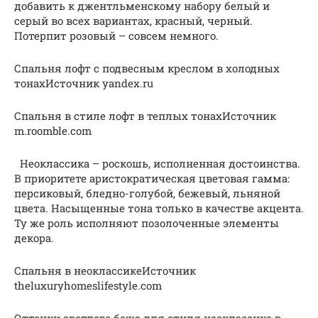
добавить к джентльменскому набору белый и
серый во всех вариантах, красный, черный.
Потерпит розовый – совсем немного.
Спальня лофт с подвесным креслом в холодных
тонахИсточник yandex.ru
Спальня в стиле лофт в теплых тонахИсточник
m.roomble.com
Неоклассика – роскошь, исполненная достоинства.
В приоритете аристократическая цветовая гамма:
персиковый, бледно-голубой, бежевый, льняной
цвета. Насыщенные тона только в качестве акцента.
Ту же роль исполняют позолоченные элементы
декора.
Спальня в неоклассикеИсточник
theluxuryhomeslifestyle.com
Оттенки светлого бежа для стиля неоклассика в