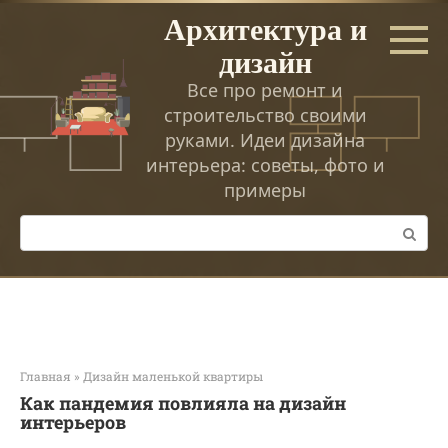
Перейти
Архитектура и
к
дизайн
контенту
Все про ремонт и
строительство своими
руками. Идеи дизайна
интерьера: советы, фото и
примеры
Поиск:
Главная
»
Дизайн маленькой квартиры
Как пандемия повлияла на дизайн
интерьеров