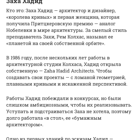
Заха Хадид
Кто это: Заха Хадид — архитектор и дизайнер,
«королева кривых» и первая женщина, которая
получила Притцкеровскую премию — аналог
Нобелевки в мире архитектуры. За смелый стиль
преподаватель Захи, Рем Колхас, называл ее
«планетой на своей собственной орбите».
В 1986 году, после нескольких лет работы в
архитектурной студии Колхаса, Хадид открыла
собственную — Zaha Hadid Architects. Чтобы
создавать свои проекты — с ломаной геометрией,
плавными кривыми и искаженной перспективой.
Работы Хадид побеждали в конкурсах, но были
слишком амбициозными, чтобы их реализовывать.
Уступать и подстраиваться Заха не хотела, поэтому
долго работала «в стол», ее «бумажным
архитектором».
Одно из первых зданий по эскизам Хадид —