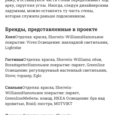
арку, скругляя углы. Иногда, следуя дизайнерским
задумкам, можно оставлять ту часть стены,
которая служила раньше подоконником.
Бренды, представленные в проекте
Холл
Отделка: краска, Sherwin-WilliamsНапольное
покрытие: Vives Освещение: накладной светильник,
Lightstar
Гостиная
Отделка: краска, Sherwin-Williams; обои,
BorastapeterНапольное покрытие: паркет, Greenline
Освещение: регулируемый настенный светильник,
Stove; торшер, Eglo
Спальня
Отделка: краска, Sherwin-
WilliamsНапольное покрытие: паркет,
GreenlineМебель: комод, ИКЕА Освещение: бра над
кроватью, Braid; люстра, MOTVIKT