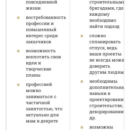
повседневной
строительными
жизни
бригадами, где к
каждому
востребованность
необходимо
профессии и
найти подход
повышенный
интерес среди
сложно
заказчиков
спланировать
отпуск, ведь
возможность
ваши проекты
воплотить свои
не всегда можно
идеи и
доверить
творческие
другим людям
планы
необходимы
профессией
дополнительные
можно
навыки в
заниматься с
проектировании,
частичной
строительстве,
занятостью, что
декорировании и
актуально для
др.
мам в декрете
возможны