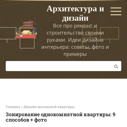
Перейти
Архитектура и
к
дизайн
контенту
Все про ремонт и
строительство своими
руками. Идеи дизайна
интерьера: советы, фото и
примеры
Поиск:
Главная
»
Дизайн маленькой квартиры
Зонирование однокомнатной квартиры: 9
способов + фото