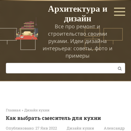
Перейти
Архитектура и
к
дизайн
контенту
Все про ремонт и
строительство своими
руками. Идеи дизайна
интерьера: советы, фото и
примеры
Поиск:
Главная
»
Дизайн кухни
Как выбрать смеситель для кухни
Опубликовано:
27 Янв 2022
Дизайн кухни
Александр