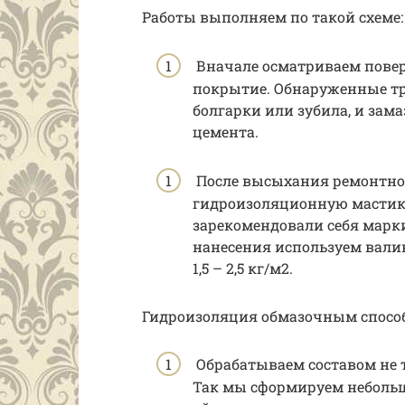
Работы выполняем по такой схеме:
Вначале осматриваем поверх
покрытие. Обнаруженные т
болгарки или зубила, и зам
цемента.
После высыхания ремонтног
гидроизоляционную мастику
зарекомендовали себя марки 
нанесения используем вали
1,5 – 2,5 кг/м2.
Гидроизоляция обмазочным спосо
Обрабатываем составом не то
Так мы сформируем небольшо