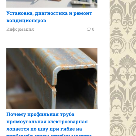
Установка, диагностика и ремонт
кондиционеров
Информация
0
Почему профильная труба
прямоугольная электросварная
лопается по шву при гибке на
трубогибе: ищем ошибки мастера