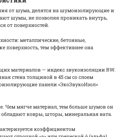
ристики
я от шума, делятся на шумоизолирующие и
ют шумы, не позволяя проникать внутрь,
ся от поверхностей.
ности: металлические, бетонные,
е поверхность, тем эффективнее она
щих материалов — индекс звукоизоляции RW.
ная стена толщиной в 45 см со слоем
укоизолирующие панели «ЭкоЗвукоИзол»
е. Чем мягче материал, тем больше шумов он
обладают ковры, шторы, минеральная вата.
рактеризуется коэффициентом
ают строчной «а» или греческой ά (альфа).