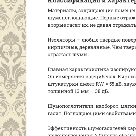
Классификация и характе
Материалы, защищающие помещени
шумопоглощающие. Первые отража
вторые гасят их, не давая отражать
Изоляторы — любые твердые поверх
кирпичные, деревянные. Чем тверж
отражает шумы.
Главная характеристика изолирую
Он измеряется в децибелах. Кирпич
штукатурки имеет RW = 55 дБ, зв
толщиной 13 мм — 38 дБ.
Шумопоглотители, наоборот, мягки
гасит. Поглощающими свойствами 
Эффективность шумогасителей ха
звукопоглощения А (иногда обознач