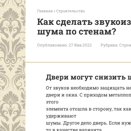
Главная
»
Строительство
Как сделать звукои
шума по стенам?
Опубликовано:
27 Янв 2022
Рубрика:
Строи
Двери могут снизить
От звуков необходимо защищать не
двери и окна. С приходом металло
этого
элемента отошла в сторону, так к
удерживают
шумы. Другое дело дверь. Если ну
то в качестве варианта