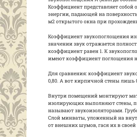
Коэффициент представляет собой 
энергии, падающей на поверхност
м2 открытого окна при прохождении
Коэффициент звукопоглощения изме
значении звук отражается полнос
коэффициент равен 1. К звукопог
имеют коэффициент поглощения не
Для сравнения: коэффициент звуко
0,80. А вот кирпичной стены лишь 0,
Внутри помещений монтируют мат
изолирующих выполняют стены, пол
называют звукоизоляторами. Грубо
Слой минваты, уложенный на внут
от внешних шумов, гася их в своей