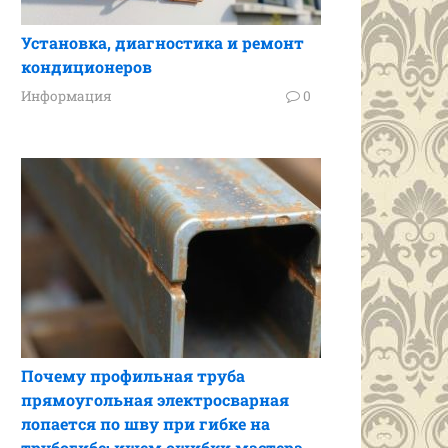
Установка, диагностика и ремонт
кондиционеров
Информация
0
Почему профильная труба
прямоугольная электросварная
лопается по шву при гибке на
трубогибе: ищем ошибки мастера