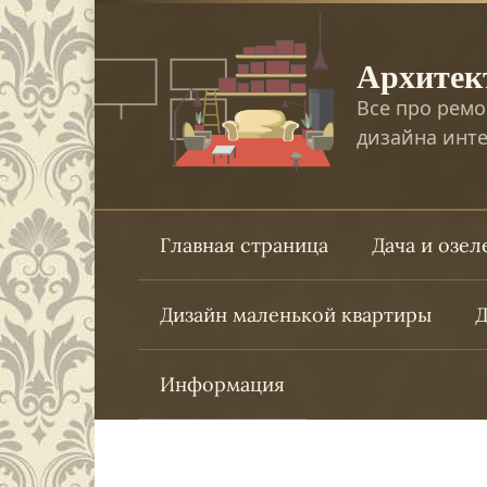
Перейти
к
Архитек
контенту
Все про ремо
дизайна инте
Главная страница
Дача и озе
Дизайн маленькой квартиры
Д
Информация