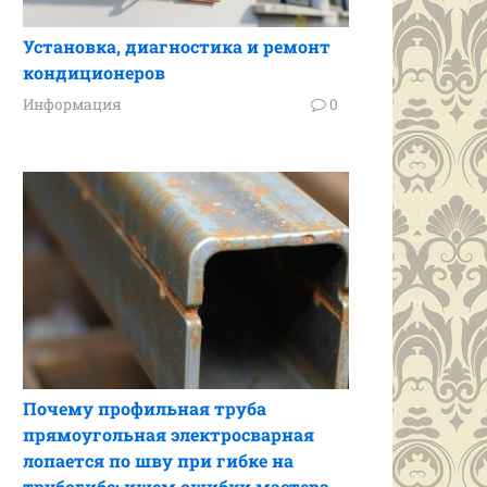
Установка, диагностика и ремонт
кондиционеров
Информация
0
Почему профильная труба
прямоугольная электросварная
лопается по шву при гибке на
трубогибе: ищем ошибки мастера