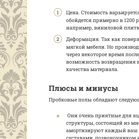
Цена. Стоимость варьирует
обойдется примерно в 1200 р
например, виниловой плитк
Деформация. Так как поверх
мягкой мебели. Но произво
через некоторое время после
возможность возвращения в
качества материала.
Плюсы и минусы
Пробковые полы обладают следу
Они очень приятные для ходь
структуры, состоящей из м
амортизируют каждый ваш ша
суставами, позвоночником 