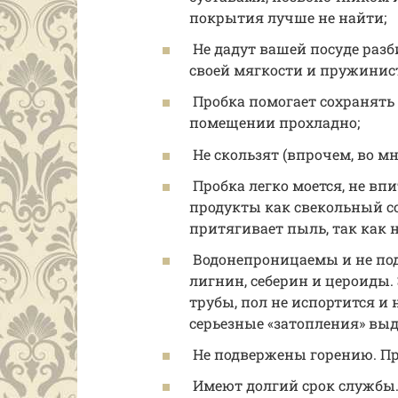
покрытия лучше не найти;
Не дадут вашей посуде разби
своей мягкости и пружинис
Пробка помогает сохранять т
помещении прохладно;
Не скользят (впрочем, во м
Пробка легко моется, не вп
продукты как свекольный сок
притягивает пыль, так как 
Водонепроницаемы и не под
лигнин, себерин и цероиды. 
трубы, пол не испортится и н
серьезные «затопления» вы
Не подвержены горению. Пр
Имеют долгий срок службы