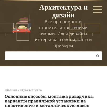
Перейти
Архитектура и
к
дизайн
контенту
Все про ремонт и
строительство своими
руками. Идеи дизайна
интерьера: советы, фото и
примеры
Поиск:
Главная
»
Строительство
Основные способы монтажа доводчика,
варианты правильной установки на
пластиковую и металлическую дверь