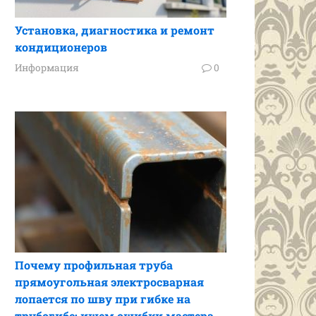
Установка, диагностика и ремонт
кондиционеров
Информация
0
Почему профильная труба
прямоугольная электросварная
лопается по шву при гибке на
трубогибе: ищем ошибки мастера