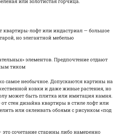
зеленая или золотистая горчица.
от квартиры-лофт или индастриал — большое
старой, но элегантной мебелью
ательных» элементов. Предпочтение отдают
тлым тиком
ько самое необычное. Допускаются картины на
жественной ковки и даже живые растения, но
олу может быть плитка или имитация камня.
 от стен дизайна квартиры в стиле лофт или
елить или оклеивать обоями с рисунком «под
— это сочетание старины либо намеренно