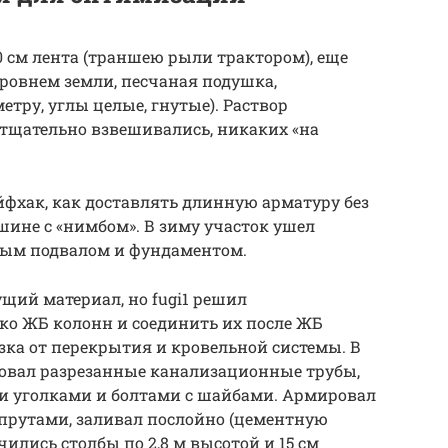
0 см лента (траншею рыли трактором), еще
уровнем земли, песчаная подушка,
етру, углы целые, гнутые). Раствор
 тщательно взвешивались, никаких «на
йфхак, как доставлять длинную арматуру без
ине с «нимбом». В зиму участок ушел
тым подвалом и фундаментом.
щий материал, но fugi1 решил
ько ЖБ колонн и соединить их после ЖБ
зка от перекрытия и кровельной системы. В
овал разрезанные канализационные трубы,
 уголками и болтами с шайбами. Армировал
рутами, заливал послойно (цементную
ились столбы по 2,8 м высотой и 15 см