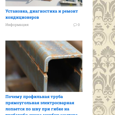
Установка, диагностика и ремонт
кондиционеров
Информация
0
Почему профильная труба
прямоугольная электросварная
лопается по шву при гибке на
трубогибе: ищем ошибки мастера