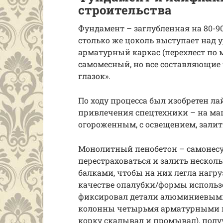
строительства
Фундамент – заглубленная на 80-9
столько же цоколь выступает над 
арматурный каркас (перехлест по м
самомесный, но все составляющие
глазок».
По ходу процесса был изобретен ла
привлечения спецтехники – на маш
огороженным, с освещением, зали
Монолитный пенобетон – самонесу
перестраховаться и залить нескол
балками, чтобы на них легла нагру
качестве опалубки/формы использ
фиксировал детали алюминиевыми
колонны четырьмя арматурными п
корку скалывал и промывал), получ