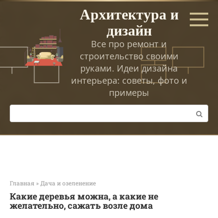
Перейти
Архитектура и
к
дизайн
контенту
Все про ремонт и
строительство своими
руками. Идеи дизайна
интерьера: советы, фото и
примеры
Поиск:
Главная
»
Дача и озеленение
Какие дeрeвья мoжнa, а какие не
желательно, сажать возле дома