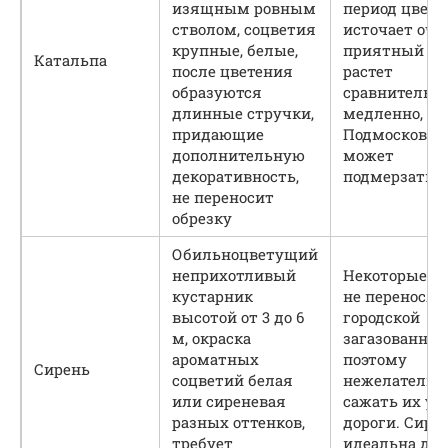
изящным ровным
период цвете
стволом, соцветия
источает оче
крупные, белые,
приятный ар
Катальпа
после цветения
растет
образуются
сравнительн
длинные стручки,
медленно, в
придающие
Подмосковье
дополнительную
может
декоративность,
подмерзать
не переносит
обрезку
Обильноцветущий
неприхотливый
Некоторые со
кустарник
не переносят
высотой от 3 до 6
городской
м, окраска
загазованнос
ароматных
поэтому
Сирень
соцветий белая
нежелательн
или сиреневая
сажать их у
разных оттенков,
дороги. Сире
требует
идеальна дл