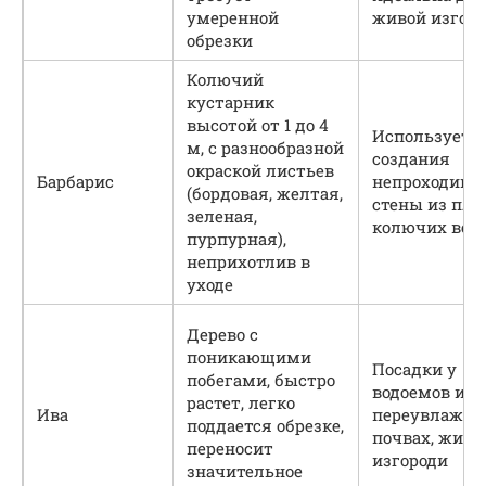
умеренной
живой изгор
обрезки
Колючий
кустарник
высотой от 1 до 4
Используетс
м, с разнообразной
создания
окраской листьев
Барбарис
непроходимо
(бордовая, желтая,
стены из пл
зеленая,
колючих вет
пурпурная),
неприхотлив в
уходе
Дерево с
поникающими
Посадки у
побегами, быстро
водоемов или
растет, легко
Ива
переувлажн
поддается обрезке,
почвах, жив
переносит
изгороди
значительное