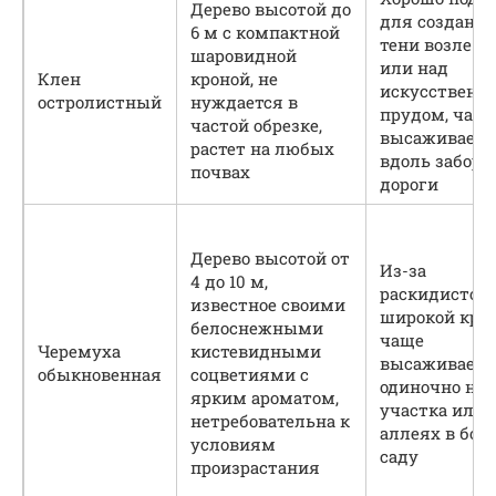
Дерево высотой до
для создани
6 м с компактной
тени возле д
шаровидной
или над
Клен
кроной, не
искусственн
остролистный
нуждается в
прудом, част
частой обрезке,
высаживаетс
растет на любых
вдоль забора
почвах
дороги
Дерево высотой от
Из-за
4 до 10 м,
раскидистой
известное своими
широкой кро
белоснежными
чаще
Черемуха
кистевидными
высаживаетс
обыкновенная
соцветиями с
одиночно на 
ярким ароматом,
участка или 
нетребовательна к
аллеях в бо
условиям
саду
произрастания