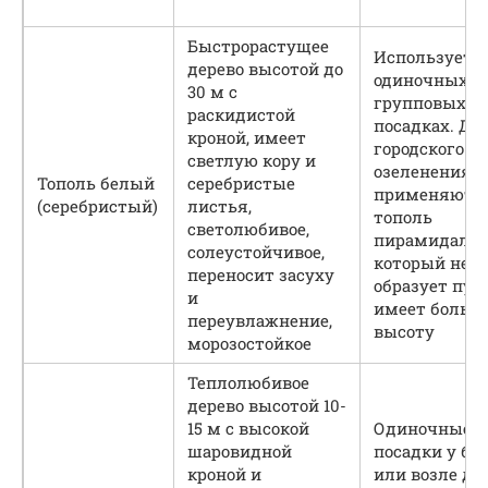
Быстрорастущее
Используется
дерево высотой до
одиночных и
30 м с
групповых
раскидистой
посадках. Дл
кроной, имеет
городского
светлую кору и
озеленения 
Тополь белый
серебристые
применяют
(серебристый)
листья,
тополь
светолюбивое,
пирамидальн
солеустойчивое,
который не
переносит засуху
образует пуха
и
имеет больш
переувлажнение,
высоту
морозостойкое
Теплолюбивое
дерево высотой 10-
15 м с высокой
Одиночные
шаровидной
посадки у бе
кроной и
или возле дом