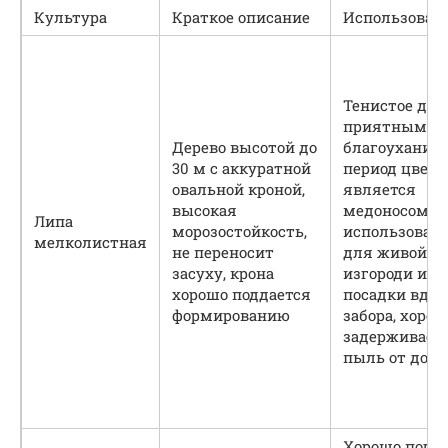
Культура
Краткое описание
Использован
Тенистое дер
приятным
Дерево высотой до
благоухание
30 м с аккуратной
период цвете
овальной кроной,
является
высокая
медоносом, 
Липа
морозостойкость,
использоват
мелколистная
не переносит
для живой
засуху, крона
изгороди или
хорошо поддается
посадки вдол
формированию
забора, хорош
задерживает
пыль от доро
Хорошо подх