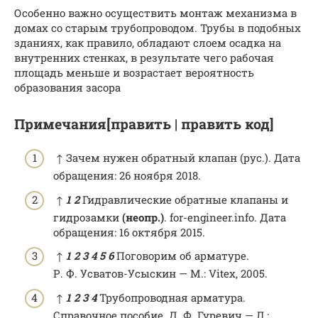
Особенно важно осуществить монтаж механизма в
домах со старым трубопроводом. Трубы в подобных
зданиях, как правило, обладают слоем осадка на
внутренних стенках, в результате чего рабочая
площадь меньше и возрастает вероятность
образования засора
Примечания[править | править код]
↑ Зачем нужен обратный клапан (рус.). Дата
обращения: 26 ноября 2018.
↑
1
2
Гидравлические обратные клапаны и
гидрозамки
(неопр.)
. for-engineer.info. Дата
обращения: 16 октября 2015.
↑
1
2
3
4
5
6
Поговорим об арматуре.
Р. Ф. Усватов-Усыскин — М.: Vitex, 2005.
↑
1
2
3
4
Трубопроводная арматура.
Справочное пособие. Д. Ф. Гуревич — Л.: