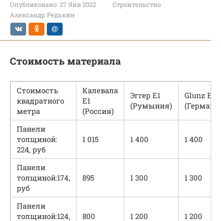
Опубликовано:
27 Янв 2022
Строительство
Александр Редькин
Стоимость материала
Стоимость
Калевала
Эггер Е1
Glunz E1
квадратного
Е1
(Румыния)
(Германи
метра
(Россия)
Панели
толщиной:
1 015
1 400
1 400
224, руб
Панели
толщиной:174,
895
1 300
1 300
руб
Панели
толщиной:124,
800
1 200
1 200