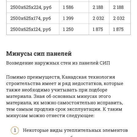
2500х625х224, руб
1 586
2 188
2 188
2500х625х174, руб
1 399
2 032
2 032
2500х625х124, руб
1 250
1 875
1 875
Минусы сип панелей
Возведение наружных стен из панелей СИП
Помимо преимуществ, Канадская технология
строительства имеет и ряд недостатков, которые
также необходимо учитывать при подборе
материала. Зная об основных минусах этого
материала, их можно самостоятельно исправить,
тем самым продлив срок эксплуатации. К таким
минусам можно отнести следующее:
Некоторые виды утеплительных элементов