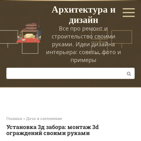
Перейти
Архитектура и
к
дизайн
контенту
Все про ремонт и
строительство своими
руками. Идеи дизайна
интерьера: советы, фото и
примеры
Поиск:
Главная
»
Дача и озеленение
Установка 3д забора: монтаж 3d
ограждений своими руками