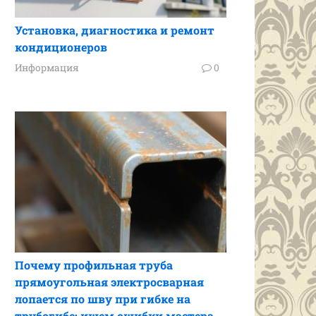
Установка, диагностика и ремонт
кондиционеров
Информация
0
Почему профильная труба
прямоугольная электросварная
лопается по шву при гибке на
трубогибе: ищем ошибки мастера