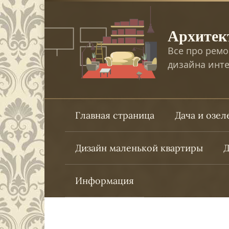
Перейти
к
Архитек
контенту
Все про ремо
дизайна инте
Главная страница
Дача и озе
Дизайн маленькой квартиры
Д
Информация