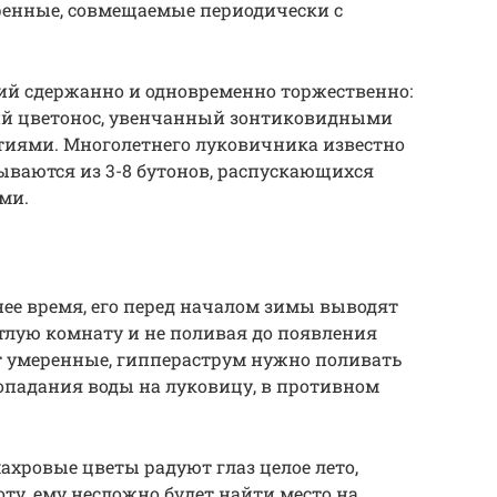
ренные, совмещаемые периодически с
ий сдержанно и одновременно торжественно:
ий цветонос, увенчанный зонтиковидными
иями. Многолетнего луковичника известно
дываются из 3-8 бутонов, распускающихся
ми.
ее время, его перед началом зимы выводят
етлую комнату и не поливая до появления
т умеренные, гиппераструм нужно поливать
попадания воды на луковицу, в противном
ахровые цветы радуют глаз целое лето,
оту, ему несложно будет найти место на