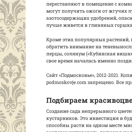
переставляют в помещение с комна
могут получить ожоги от жгучих л
азотосодержащих удобрений, опас
лучше живется в глиняных горшка
Кроме этих популярных растений, ц
обратить внимание на теневыносл
перцы, солянум («Кубинская вишня
свое время началась именно поздн
Сайт «Подмосковье», 2012-2021. Ко
pоdmoskоvje.cоm запрещено. Все п
Подбираем красивоцв
Создание сада непрерывного цвет
кустарников. Это инвестиция в бу
способны расти на одном месте мно