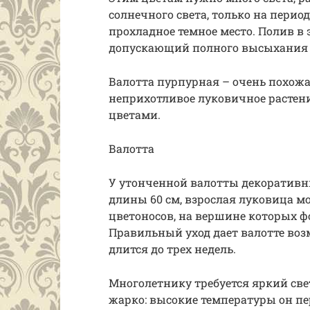
солнечного света, только на пери
прохладное темное место. Полив в
допускающий полного высыхания 
Валотта пурпурная – очень похожа 
неприхотливое луковичное расте
цветами.
Валотта
У утонченной валотты декоративн
длины 60 см, взрослая луковица м
цветоносов, на вершине которых ф
Правильный уход дает валотте возм
длится до трех недель.
Многолетнику требуется яркий свет
жарко: высокие температуры он п