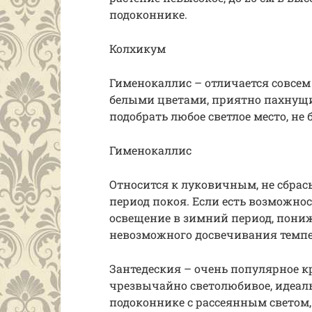
подоконнике.
Колхикум
Гименокаллис – отличается совсе
белыми цветами, приятно пахнущ
подобрать любое светлое место, не
Гименокаллис
Относится к луковичным, не сбр
период покоя. Если есть возможно
освещение в зимний период, пониж
невозможного досвечивания темпер
Зантедеския – очень популярное к
чрезвычайно светолюбивое, идеаль
подоконнике с рассеянным светом,