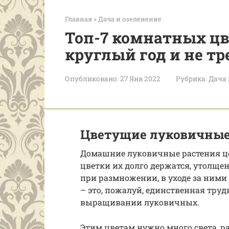
Главная
»
Дача и озеленение
Топ-7 комнатных цв
круглый год и не тр
Опубликовано:
27 Янв 2022
Рубрика:
Дача 
Цветущие луковичные
Домашние луковичные растения це
цветки их долго держатся, утолще
при размножении, в уходе за ними
– это, пожалуй, единственная труд
выращивании луковичных.
Этим цветам нужно много света, 