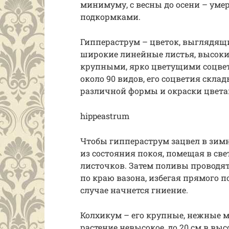
минимуму, с весны до осени – уме
подкормками.
Гиппераструм – цветок, выглядящ
широкие линейные листья, высок
крупными, ярко цветущими соцвет
около 90 видов, его соцветия скла
различной формы и окраски цвета
hippeastrum
Чтобы гиппераструм зацвел в зимн
из состояния покоя, помещая в св
листочков. Затем поливы проводя
по краю вазона, избегая прямого 
случае начнется гниение.
Колхикум – его крупные, нежные м
растение невысокое, до 20 см в выс