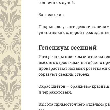
солнечных лучей.
Зантедеския
Покрывало у зантедескии, зависим
удивительных, порой неожиданных
Гелениум осенний
Интересным цветком считается ге
вместе с отростками погибает с пр
произрастают новыми розетками с
образуют свежий стебель.
Окрас цветов — оранжево-красный
и терракотовый.
Высота прямостоячего отдельно рас
см.