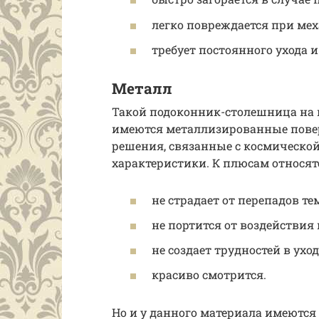
легко повреждается при мех
требует постоянного ухода 
Металл
Такой подоконник-столешница на к
имеются металлизированные пове
решения, связанные с космической
характеристики. К плюсам относят
не страдает от перепадов те
не портится от воздействия 
не создает трудностей в уход
красиво смотрится.
Но и у данного материала имеются 