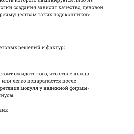
логии создания зависит качество, ценовой
 преимуществам таких подоконников-
етовых решений и фактур;
 стоит ожидать того, что столешница
 или легко поцарапается после
бретение модуля у надежной фирмы-
инусы.
ник