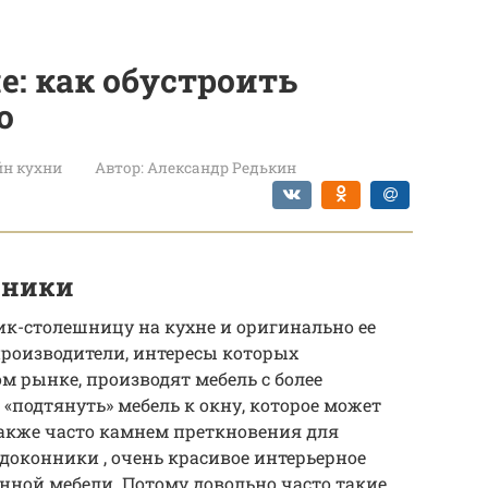
е: как обустроить
о
йн кухни
Автор:
Александр Редькин
нники
ик-столешницу на кухне и оригинально ее
производители, интересы которых
 рынке, производят мебель с более
«подтянуть» мебель к окну, которое может
Также часто камнем преткновения для
доконники , очень красивое интерьерное
енной мебели. Потому довольно часто такие