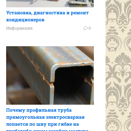
Установка, диагностика и ремонт
кондиционеров
Информация
0
Почему профильная труба
прямоугольная электросварная
лопается по шву при гибке на
трубогибе: ищем ошибки мастера