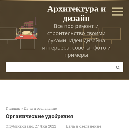
Перейти
Архитектура и
к
дизайн
контенту
Все про ремонт и
строительство своими
руками. Идеи дизайна
интерьера: советы, фото и
примеры
Поиск:
Главная
»
Дача и озеленение
Органические удобрения
Опубликовано:
27 Янв 2022
Дача и озеленение