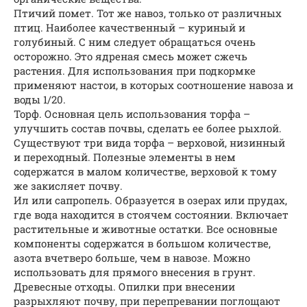
Птичий помет. Тот же навоз, только от различных
птиц. Наиболее качественный – куриный и
голубиный. С ним следует обращаться очень
осторожно. Это ядреная смесь может сжечь
растения. Для использования при подкормке
применяют настои, в которых соотношение навоза и
воды 1/20.
Торф. Основная цель использования торфа –
улучшить состав почвы, сделать ее более рыхлой.
Существуют три вида торфа – верховой, низинный
и переходный. Полезные элементы в нем
содержатся в малом количестве, верховой к тому
же закисляет почву.
Ил или сапропель. Образуется в озерах или прудах,
где вода находится в стоячем состоянии. Включает
растительные и животные остатки. Все основные
компоненты содержатся в большом количестве,
азота вчетверо больше, чем в навозе. Можно
использовать для прямого внесения в грунт.
Древесные отходы. Опилки при внесении
разрыхляют почву, при перепревании поглощают