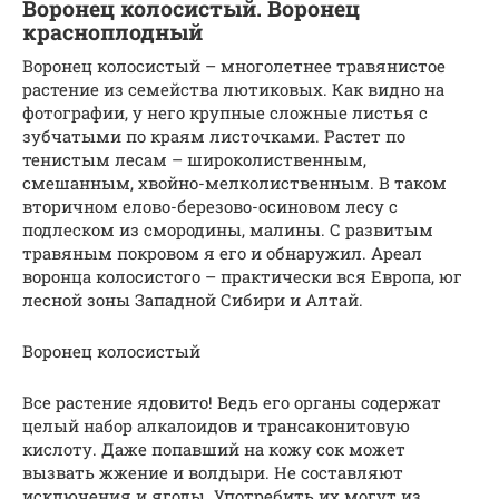
Воронец колосистый. Воронец
красноплодный
Воронец колосистый – многолетнее травянистое
растение из семейства лютиковых. Как видно на
фотографии, у него крупные сложные листья с
зубчатыми по краям листочками. Растет по
тенистым лесам – широколиственным,
смешанным, хвойно-мелколиственным. В таком
вторичном елово-березово-осиновом лесу с
подлеском из смородины, малины. С развитым
травяным покровом я его и обнаружил. Ареал
воронца колосистого – практически вся Европа, юг
лесной зоны Западной Сибири и Алтай.
Воронец колосистый
Все растение ядовито! Ведь его органы содержат
целый набор алкалоидов и трансаконитовую
кислоту. Даже попавший на кожу сок может
вызвать жжение и волдыри. Не составляют
исключения и ягоды. Употребить их могут из