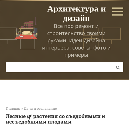
Перейти
Архитектура и
к
дизайн
контенту
Все про ремонт и
строительство своими
руками. Идеи дизайна
интерьера: советы, фото и
примеры
Поиск:
Главная
»
Дача и озеленение
Лесные 🌿 растения со съедобными и
несъедобными плодами