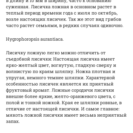
в длину и 10 мм в ширину, часто к основанию
суженная. Лисичка ложная в основном растет в
теплый период времени года с июля по октябрь,
возле настоящих лисичек. Так же этот вид грибов
часто растет семьями, в редких случаях одиночно.
Hygrophoropsis aurantiaca.
Лисичку ложную легко можно отличить от
съедобной лисички: Настоящая лисичка имеет
ярко-желтый цвет, вогнутую, гладкую сверху и
волнистую по краям шляпку. Ножка плотная и
упругая, немного темнее шляпки. Характерной
особенностью лисичек является их приятный
фруктовый аромат. Ложные сородичи лисички
внешне более яркие, желто-оранжевого цвета, с
полой и тонкой ножкой. Края ее шляпки ровные, в
отличие от настоящей лисички. И самое главное:
мякоть ложной лисички имеет весьма неприятный
запах.