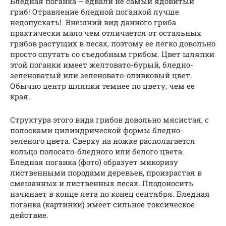
Бледная поганка – едвали не самый ядовитый
гриб! Отравление бледной поганкой лучше
недопускать! Внешний вид данного гриба
практически мало чем отличается от остальных
грибов растущих в лесах, поэтому ее легко довольно
просто спутать со съедобным грибом. Цвет шляпки
этой поганки имеет желтовато-бурый, бледно-
зеленоватый или зеленовато-оливковый цвет.
Обычно центр шляпки темнее по цвету, чем ее
края.
Структура этого вида грибов довольно мясистая, с
полосками цилиндрической формы бледно-
зеленого цвета. Сверху на ножке располагается
кольцо полосато-бледного или белого цвета.
Бледная поганка (фото) образует микоризу
лиственными породами деревьев, произрастая в
смешанных и лиственных лесах. Плодоносить
начинает в конце лета по конец сентября. Бледная
поганка (картинки) имеет сильное токсическое
действие.