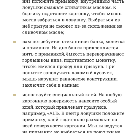
низ положите приманку, внутреннюю часть
ловушки смажьте сливочным маслом. К
бортику подставьте картонку, чтобы мышь
могла забраться в ловушку. Выбраться из
неё грызун не сможет из-за скольжения на
сливочном масле;
вам потребуется стеклянная банка, монетка
и приманка. На дно банки прикрепляется
нить с приманкой, ёмкость переворачивают
горлышком вниз, подставляют монетку,
чтобы имелся проход для грызуна. При
попытке заполучить лакомый кусочек,
мышь нарушит равновесие конструкции,
заключит себя в капкан;
используйте специальный клей. На любую
картонную поверхность нанесите особый
клей, который привлекает грызунов,
например, «ALT». В центр ловушки положите
приманку, клей тщательно размажьте по
всей поверхности картонки. Мыши ведутся
на приманку, но выбраться из ловушки не