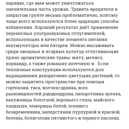
парнике, где ими может уничтожаться
значительная часть урожая. Травить вредителя в
закрытом грунте весьма проблематично, поэтому
чаще всего используются более щадящие способы
избавления. Хороший результат даёт применение
переносных ультразвуковых отпугивателей,
использующих в качестве элемента питания
аккумуляторы или батареи. Можно высаживать
среди овощных и ягодных культур отпугивающие
пряно-ароматические травы: мяту, мелису,
кориандр, а также ромашку аптечную и . Если
тепличные конструкции используются для
выращивания декоративно-цветущих растений, то
можно защитить пространство при помощи
гортензии, тиса, волчеягодника, всех
разновидностей рододендрона, папоротника орляка,
калужницы болотной, вороньего глаза, майского
ландыша, чемерицы белой, осеннего
безвременника, наперстянки пурпурной и красной,
белены, болиголова пятнистого и черного паслена.