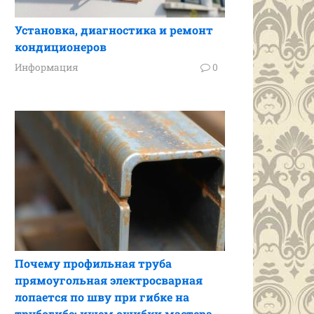
Установка, диагностика и ремонт
кондиционеров
Информация
0
Почему профильная труба
прямоугольная электросварная
лопается по шву при гибке на
трубогибе: ищем ошибки мастера