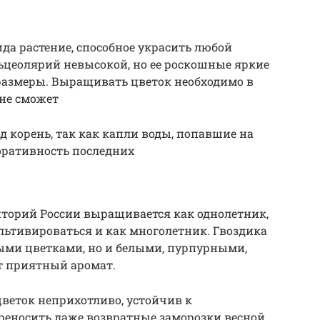
да растение, способное украсить любой
ьцеолярий невысокой, но ее роскошные яркие
азмеры. Выращивать цветок необходимо в
 не сможет
д корень, так как капли воды, попавшие на
оративность последних
иторий России выращивается как однолетник,
льтивироваться и как многолетник. Гвоздика
ными цветками, но и белыми, пурпурными,
т приятный аромат.
цветок неприхотливо, устойчив к
реносить даже возвратные заморозки весной.