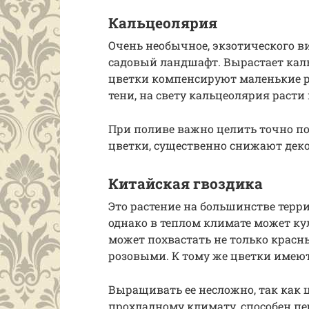
Кальцеолярия
Очень необычное, экзотического ви
садовый ландшафт. Вырастает кал
цветки компенсируют маленькие р
тени, на свету кальцеолярия расти
При поливе важно целить точно по
цветки, существенно снижают дек
Китайская гвоздика
Это растение на большинстве терр
однако в теплом климате может ку
может похвастать не только крас
розовыми. К тому же цветки имею
Выращивать ее несложно, так как 
прохладному климату, способен пе