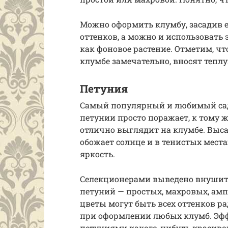
Можно оформить клумбу, засадив е
оттенков, а можно и использовать
как фоновое растение. Отметим, чт
клумбе замечательно, вносят тепл
Петуния
Самый популярный и любимый садо
петунии просто поражает, к тому ж
отлично выглядит на клумбе. Выса
обожает солнце и в тенистых места
яркость.
Селекционерами выведено внушите
петуний — простых, махровых, амп
цветы могут быть всех оттенков ра
при оформлении любых клумб. Эфф
петуниями какого-нибудь красивог