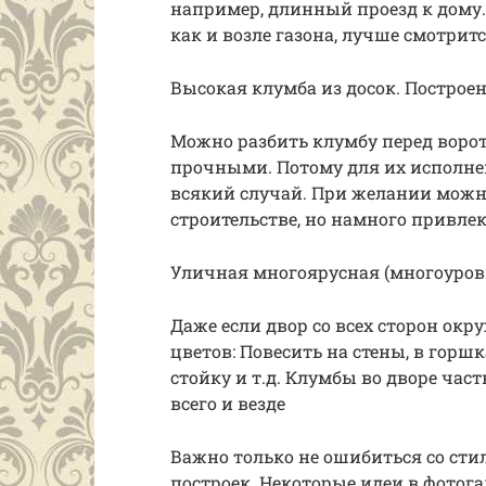
например, длинный проезд к дому. 
как и возле газона, лучше смотрит
Высокая клумба из досок. Построен
Можно разбить клумбу перед вор
прочными. Потому для их исполне
всякий случай. При желании можн
строительстве, но намного привлек
Уличная многоярусная (многоуро
Даже если двор со всех сторон окр
цветов: Повесить на стены, в горш
стойку и т.д. Клумбы во дворе час
всего и везде
Важно только не ошибиться со сти
построек. Некоторые идеи в фотога