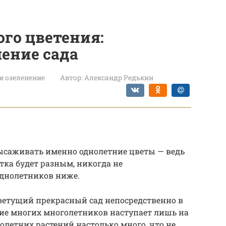
го цветения:
ение сада
и озеленение
Автор:
Александр Редькин
саживать именно однолетние цветы — ведь
тка будет разным, никогда не
однолетников ниже.
ветущий прекрасный сад непосредственно в
ение многих многолетников наступает лишь на
олетних растений настолько много, что не