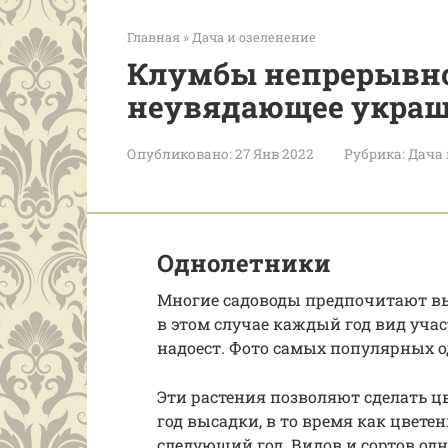
Главная
»
Дача и озеленение
Клумбы непрерывно
неувядающее украш
Опубликовано:
27 Янв 2022
Рубрика:
Дача 
Однолетники
Многие садоводы предпочитают вы
в этом случае каждый год вид учас
надоест. Фото самых популярных 
Эти растения позволяют сделать ц
год высадки, в то время как цвет
следующий год. Видов и сортов одн