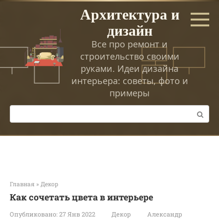
Перейти
Архитектура и
к
дизайн
контенту
Все про ремонт и
строительство своими
руками. Идеи дизайна
интерьера: советы, фото и
примеры
Поиск:
Главная
»
Декор
Как сочетать цвета в интерьере
Опубликовано:
27 Янв 2022
Декор
Александр