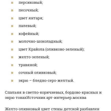
персиковый;
песочный;
цвет янтаря;
палевый;
кофейный;
молочно-шоколадный;
цвет Крайола (оливково-зеленый);
желто-зеленый;
травяной;
сочный оливковый;
экрю – бледно-серо-желтый.
Спальня в светло-коричневых, бордово-красных и
экрю тонахИсточник арт-интерьер.москва
Желто-оливковый цвет стены детской разбавлен