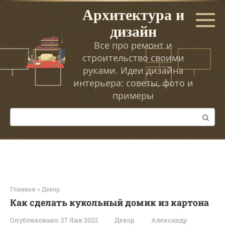
Перейти
Архитектура и
к
дизайн
контенту
Все про ремонт и
строительство своими
руками. Идеи дизайна
интерьера: советы, фото и
примеры
Поиск:
Главная
»
Декор
Как сделать кукольный домик из картона
Опубликовано:
27 Янв 2022
Декор
Александр