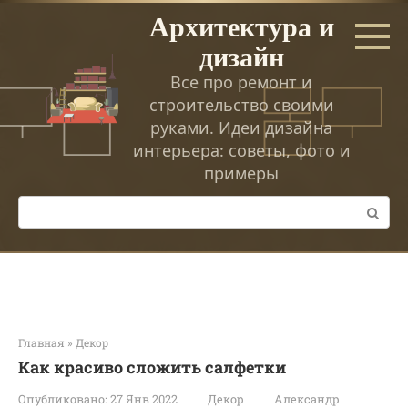
Перейти
Архитектура и
к
дизайн
контенту
Все про ремонт и
строительство своими
руками. Идеи дизайна
интерьера: советы, фото и
примеры
Поиск:
Главная
»
Декор
Как красиво сложить салфетки
Опубликовано:
27 Янв 2022
Декор
Александр