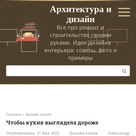
Перейти
Архитектура и
к
дизайн
контенту
Все про ремонт и
строительство своими
руками. Идеи дизайна
интерьера: советы, фото и
примеры
Поиск:
Главная
»
Дизайн кухни
Чтобы кухня выглядела дороже
Опубликовано:
27 Янв 2022
Дизайн кухни
Александр