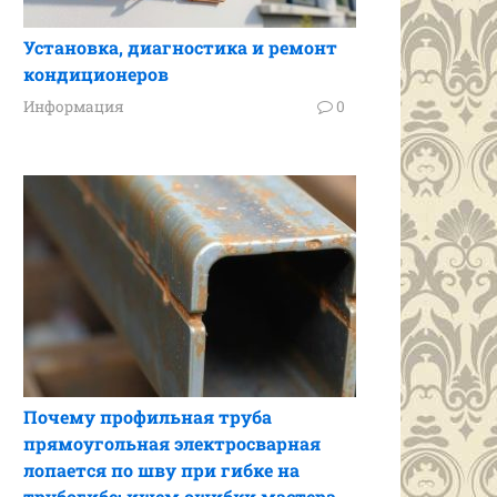
Установка, диагностика и ремонт
кондиционеров
Информация
0
Почему профильная труба
прямоугольная электросварная
лопается по шву при гибке на
трубогибе: ищем ошибки мастера