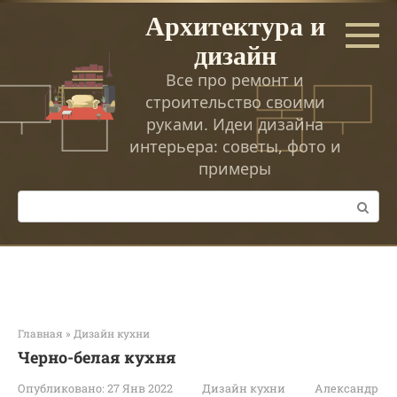
Перейти
Архитектура и
к
дизайн
контенту
Все про ремонт и
строительство своими
руками. Идеи дизайна
интерьера: советы, фото и
примеры
Поиск:
Главная
»
Дизайн кухни
Черно-белая кухня
Опубликовано:
27 Янв 2022
Дизайн кухни
Александр